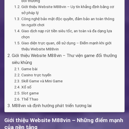
đổi thưởng
Giới thiệu Website M88vin – Uy tín khẳng định bằng cơ
sở pháp lý
Công nghệ bảo mật độc quyền, đảm bảo an toàn thông
tin người chơi
Giao dịch nạp rút tiền siêu tốc, an toàn và đa dạng lựa
chọn
Giao diện trực quan, dễ sử dụng – Điểm mạnh khi giới
thiệu Website M88vin
Giới thiệu Website M88vin – Thư viện game đổi thưởng
siêu khủng
Game bài
Casino trực tuyến
Skill Game và Mini Game
Xổ số
Slot game
Thể Thao
M88vin và định hướng phát triển tương lai
Giới thiệu Website M88vin – Những điểm mạnh
của nền tảng