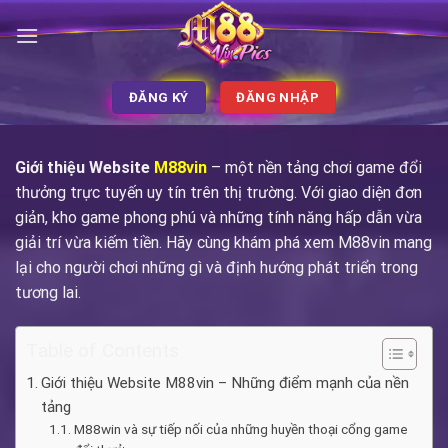
ĐĂNG KÝ
ĐĂNG NHẬP
Giới thiệu Website
M88vin
– một nền tảng chơi game đổi
thưởng trực tuyến uy tín trên thị trường. Với giao diện đơn
giản, kho game phong phú và những tính năng hấp dẫn vừa
giải trí vừa kiếm tiền. Hãy cùng khám phá xem M88vin mang
lại cho người chơi những gì và định hướng phát triển trong
tương lai.
Table of Contents
Giới thiệu Website M88vin – Những điểm mạnh của nền
tảng
M88win và sự tiếp nối của những huyền thoại cổng game