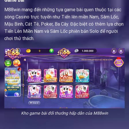
Game bài
M88win mang đến những tựa game bài quen thuộc tại các
sòng Casino trực tuyến như Tiến lên miền Nam, Sâm Lốc,
Mậu Binh, Cát Tê, Poker, Ba Cây. Đặc biệt có thêm lựa chọn
Tiến Lên Miền Nam và Sâm Lốc phiên bản Solo để người
chơi thử thách.
Kho game bài đổi thưởng hấp dẫn của M88win