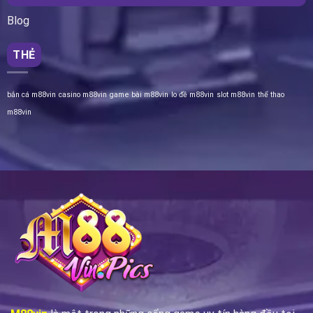
Blog
THẺ
bắn cá m88vin
casino m88vin
game bài m88vin
lo đề m88vin
slot m88vin
thể thao
m88vin