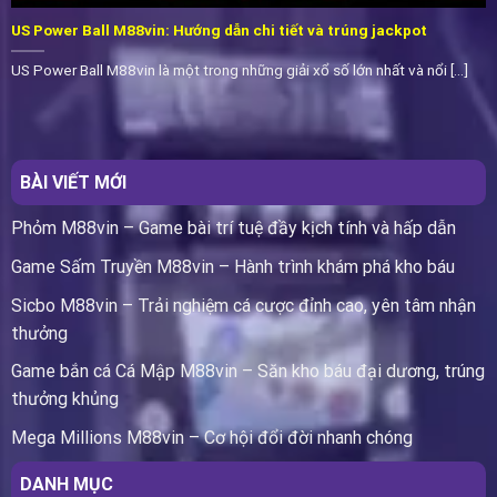
US Power Ball M88vin: Hướng dẫn chi tiết và trúng jackpot
US Power Ball M88vin là một trong những giải xổ số lớn nhất và nổi [...]
BÀI VIẾT MỚI
Phỏm M88vin – Game bài trí tuệ đầy kịch tính và hấp dẫn
Game Sấm Truyền M88vin – Hành trình khám phá kho báu
Sicbo M88vin – Trải nghiệm cá cược đỉnh cao, yên tâm nhận
thưởng
Game bắn cá Cá Mập M88vin – Săn kho báu đại dương, trúng
thưởng khủng
Mega Millions M88vin – Cơ hội đổi đời nhanh chóng
DANH MỤC