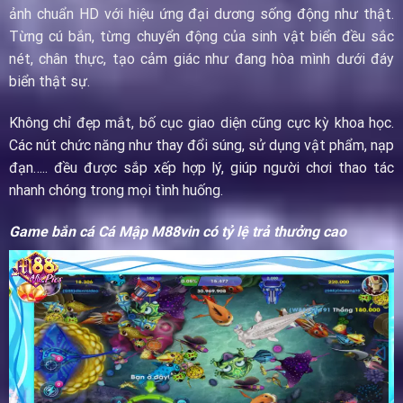
ảnh chuẩn HD với hiệu ứng đại dương sống động như thật.
Từng cú bắn, từng chuyển động của sinh vật biển đều sắc
nét, chân thực, tạo cảm giác như đang hòa mình dưới đáy
biển thật sự.
Không chỉ đẹp mắt, bố cục giao diện cũng cực kỳ khoa học.
Các nút chức năng như thay đổi súng, sử dụng vật phẩm, nạp
đạn….. đều được sắp xếp hợp lý, giúp người chơi thao tác
nhanh chóng trong mọi tình huống.
Game bắn cá Cá Mập M88vin có tỷ lệ trả thưởng cao