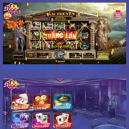
Game Sấm Truyền M88vin – Hành trình khám phá kho báu