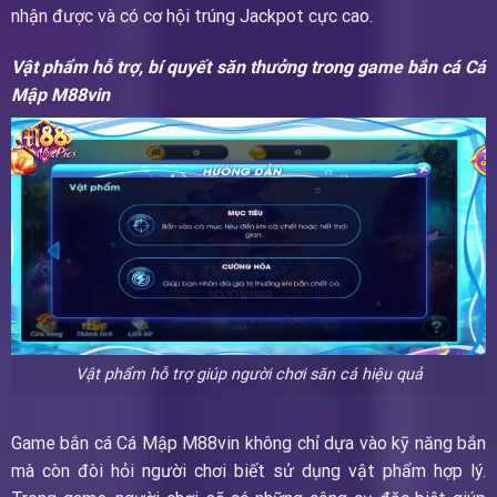
nhận được và có cơ hội trúng Jackpot cực cao.
Vật phẩm hỗ trợ, bí quyết săn thưởng trong game bắn cá Cá
Mập M88vin
Vật phẩm hỗ trợ giúp người chơi săn cá hiệu quả
Game bắn cá Cá Mập M88vin không chỉ dựa vào kỹ năng bắn
mà còn đòi hỏi người chơi biết sử dụng vật phẩm hợp lý.