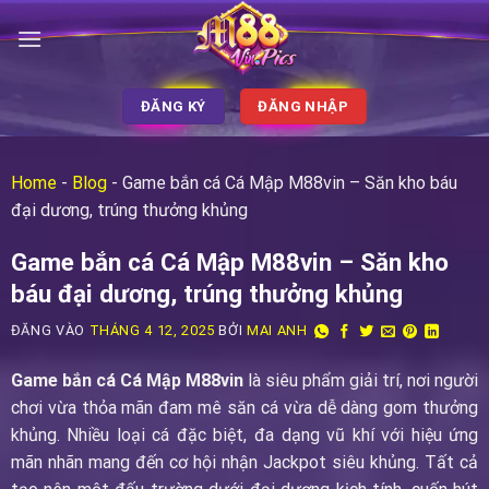
ĐĂNG KÝ
ĐĂNG NHẬP
Home
-
Blog
-
Game bắn cá Cá Mập M88vin – Săn kho báu
đại dương, trúng thưởng khủng
Game bắn cá Cá Mập M88vin – Săn kho
báu đại dương, trúng thưởng khủng
ĐĂNG VÀO
THÁNG 4 12, 2025
BỞI
MAI ANH
Game bắn cá Cá Mập M88vin
là siêu phẩm giải trí, nơi người
chơi vừa thỏa mãn đam mê săn cá vừa dễ dàng gom thưởng
khủng. Nhiều loại cá đặc biệt, đa dạng vũ khí với hiệu ứng
mãn nhãn mang đến cơ hội nhận Jackpot siêu khủng. Tất cả