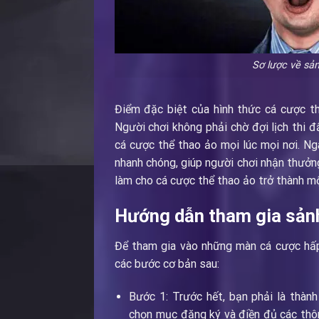
Sơ lược về sả
Điểm đặc biệt của hình thức cá cược thể
Người chơi không phải chờ đợi lịch thi 
cá cược thể thao ảo mọi lúc mọi nơi. Ng
nhanh chóng, giúp người chơi nhận thưởn
làm cho cá cược thể thao ảo trở thành m
Hướng dẫn tham gia sảnh
Để tham gia vào những màn cá cược hấp
các bước cơ bản sau:
Bước 1: Trước hết, bạn phải là thành
chọn mục đăng ký và điền đủ các thôn